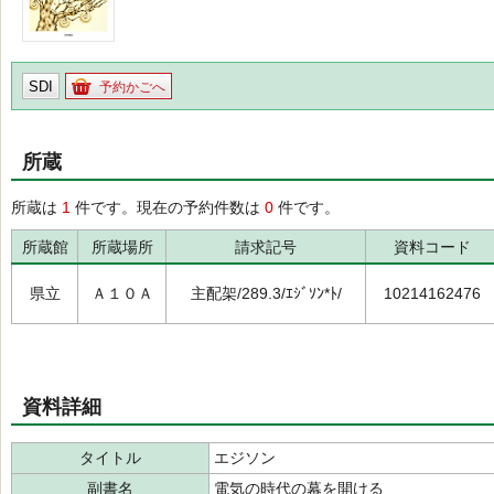
SDI
予約かごへ
所蔵
所蔵は
1
件です。現在の予約件数は
0
件です。
所蔵館
所蔵場所
請求記号
資料コード
県立
Ａ１０Ａ
主配架/289.3/ｴｼﾞｿﾝ*ﾄ/
10214162476
資料詳細
タイトル
エジソン
副書名
電気の時代の幕を開ける