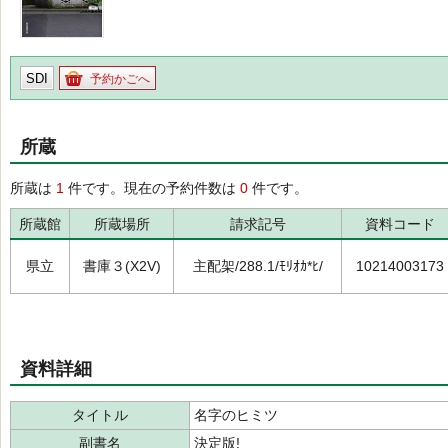
SDI
予約かごへ
所蔵
所蔵は
1
件です。現在の予約件数は
0
件です。
所蔵館
所蔵場所
請求記号
資料コード
県立
書庫３(X2V)
主配架/288.1/ﾓﾘｵｶ*ﾋ/
10214003173
資料詳細
タイトル
名字のヒミツ
副書名
決定版!