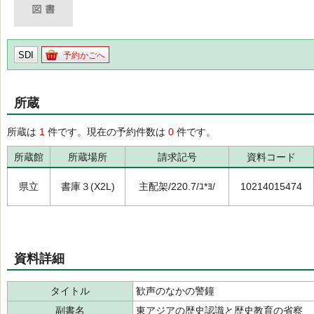
SDI
予約かごへ
所蔵
所蔵は
1
件です。現在の予約件数は
0
件です。
所蔵館
所蔵場所
請求記号
資料コード
県立
書庫３(X2L)
主配架/220.7/ﾕ*ﾖ/
10214015474
資料詳細
タイトル
歓声のなかの警鐘
副書名
東アジアの歴史認識と歴史教育の省察