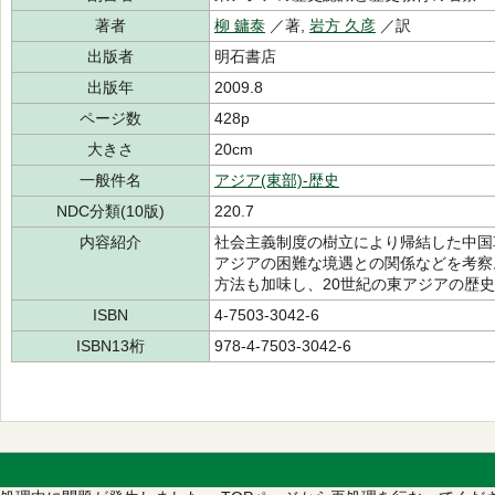
著者
柳 鏞泰
／著,
岩方 久彦
／訳
出版者
明石書店
出版年
2009.8
ページ数
428p
大きさ
20cm
一般件名
アジア(東部)-歴史
NDC分類(10版)
220.7
内容紹介
社会主義制度の樹立により帰結した中国
アジアの困難な境遇との関係などを考察
方法も加味し、20世紀の東アジアの歴
ISBN
4-7503-3042-6
ISBN13桁
978-4-7503-3042-6