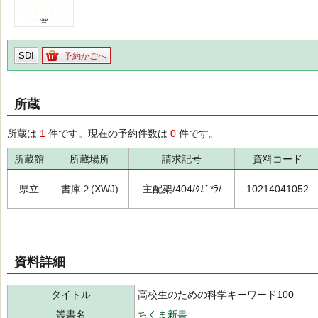
SDI
予約かごへ
所蔵
所蔵は
1
件です。現在の予約件数は
0
件です。
所蔵館
所蔵場所
請求記号
資料コード
県立
書庫２(XWJ)
主配架/404/ｸｶﾞ*ﾗ/
10214041052
資料詳細
タイトル
高校生のための科学キーワード100
叢書名
ちくま新書