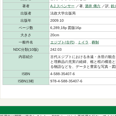
著者
A.J.スペンサー
／著,
酒井 傳六
／訳,
鈴
出版者
法政大学出版局
出版年
2009.10
ページ数
6,289,18p 図版16p
大きさ
20cm
一般件名
エジプト(古代)
,
ミイラ
,
葬制
NDC分類(10版)
242.03
内容紹介
古代エジプトにおける永遠・永世の観念
と埋葬品の充実の経緯、柩と棺の構造と
る物語などを、データと豊富な写真・図
ISBN
4-588-35407-6
ISBN13桁
978-4-588-35407-6