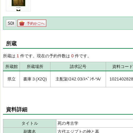
SDI
予約かごへ
所蔵
所蔵は
1
件です。現在の予約件数は
0
件です。
所蔵館
所蔵場所
請求記号
資料コード
県立
書庫３(X2Q)
主配架/242.03/ｽﾍﾟﾝｻ-*A/
102140282
資料詳細
タイトル
死の考古学
副書名
古代エジプトの神と墓