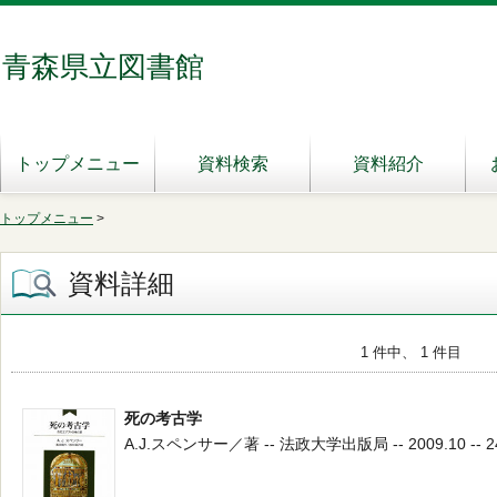
青森県立図書館
トップメニュー
資料検索
資料紹介
トップメニュー
>
資料詳細
1 件中、 1 件目
死の考古学
A.J.スペンサー／著 -- 法政大学出版局 -- 2009.10 -- 24