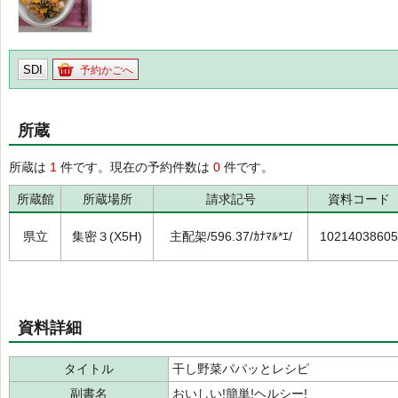
SDI
予約かごへ
所蔵
所蔵は
1
件です。現在の予約件数は
0
件です。
所蔵館
所蔵場所
請求記号
資料コード
県立
集密３(X5H)
主配架/596.37/ｶﾅﾏﾙ*ｴ/
10214038605
資料詳細
タイトル
干し野菜パパッとレシピ
副書名
おいしい!簡単!ヘルシー!