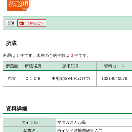
SDI
予約かごへ
所蔵
所蔵は
1
件です。現在の予約件数は
0
件です。
所蔵館
所蔵場所
請求記号
資料コード
県立
Ｃ１０Ｂ
主配架/294.91/ｺﾔﾏ*ﾅ/
10214040579
資料詳細
タイトル
マダガスカル島
副書名
西インド洋地域研究入門