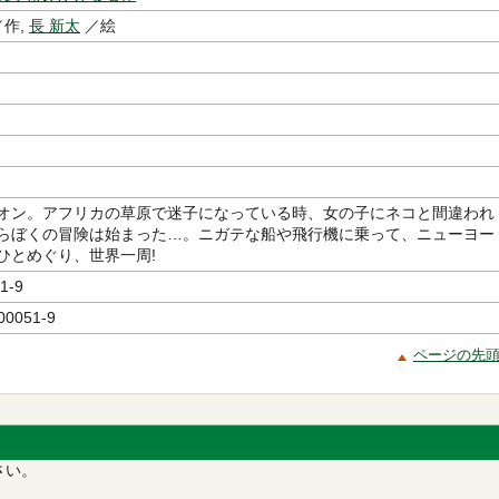
作,
長 新太
／絵
オン。アフリカの草原で迷子になっている時、女の子にネコと間違われ
らぼくの冒険は始まった…。ニガテな船や飛行機に乗って、ニューヨー
ひとめぐり、世界一周!
1-9
00051-9
ページの先
さい。