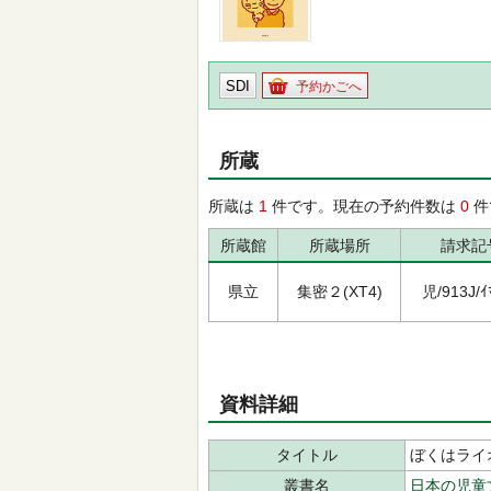
SDI
予約かごへ
所蔵
所蔵は
1
件です。現在の予約件数は
0
件
所蔵館
所蔵場所
請求記
県立
集密２(XT4)
児/913J/ｲﾏ
資料詳細
タイトル
ぼくはライ
叢書名
日本の児童