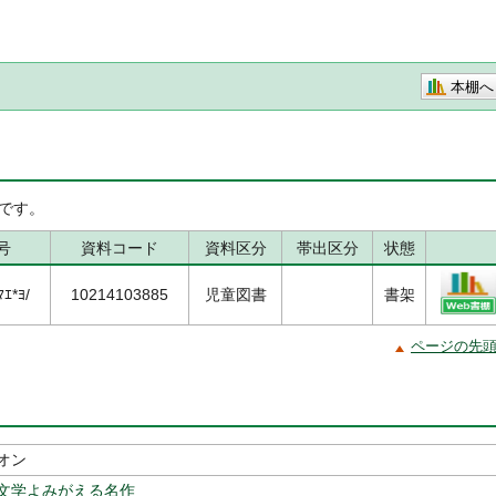
本棚へ
です。
号
資料コード
資料区分
帯出区分
状態
ｴ*ﾖ/
10214103885
児童図書
書架
ページの先
オン
文学よみがえる名作