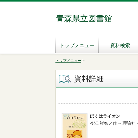
青森県立図書館
トップメニュー
資料検索
トップメニュー
>
資料詳細
ぼくはライオン
今江 祥智／作 -- 理論社 -- 2