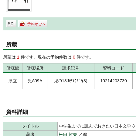
SDI
予約かごへ
所蔵
所蔵は
1
件です。現在の予約件数は
0
件です。
所蔵館
所蔵場所
請求記号
資料コード
県立
児A09A
児/918J/ﾁﾕｳｶﾞ/(8)
10214203730
資料詳細
タイトル
中学生までに読んでおきたい日本文学 8
著者
松田 哲夫
／編