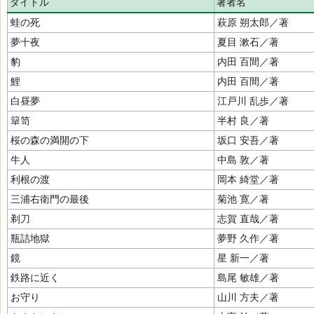
タイトル
著者名
蛙の死
萩原 朔太郎／著
夢十夜
夏目 漱石／著
豹
内田 百間／著
鯉
内田 百間／著
白昼夢
江戸川 乱歩／著
簞笥
半村 良／著
桜の森の満開の下
坂口 安吾／著
牛人
中島 敦／著
利根の渡
岡本 綺堂／著
三浦右衛門の最後
菊池 寛／著
剃刀
志賀 直哉／著
瓶詰地獄
夢野 久作／著
鏡
星 新一／著
鉄路に近く
島尾 敏雄／著
お守り
山川 方夫／著