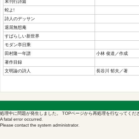
未刊行詩篇
蛇よ!
詩人のデッサン
退屈無想庵
すばらしい新世界
モダン亭日乘
田村隆一年譜
小林 俊道／作成
著作目録
文明論の詩人
長谷川 郁夫／著
処理中に問題が発生しました。
TOPページから再処理を行なってくだ
A fatal error occurred.
Please contact the system administrator.