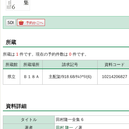
SDI
予約かごへ
所蔵
所蔵は
1
件です。現在の予約件数は
0
件です。
所蔵館
所蔵場所
請求記号
資料コード
県立
Ｂ１８Ａ
主配架/918.68/ﾀﾑﾗ*ﾘ/(6)
10214206827
資料詳細
タイトル
田村隆一全集 6
著者
田村 隆一
／著