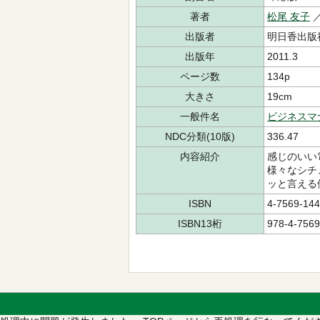
著者
松尾 友子
出版者
明日香出版
出版年
2011.3
ページ数
134p
大きさ
19cm
一般件名
ビジネスマ
NDC分類(10版)
336.47
内容紹介
感じのいい
様々なシチ
ッと言える
ISBN
4-7569-144
ISBN13桁
978-4-7569