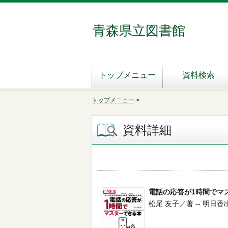
青森県立図書館
トップメニュー
資料検索
トップメニュー
>
資料詳細
電話の応答が1時間でマ
松尾 友子／著 -- 明日香出版社 