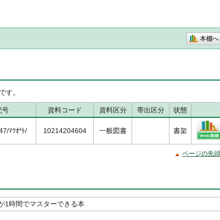
本棚へ
です。
記号
資料コード
資料区分
帯出区分
状態
7/ﾏﾂｵ*ﾄ/
10214204604
一般図書
書架
ページの先
が1時間でマスターできる本