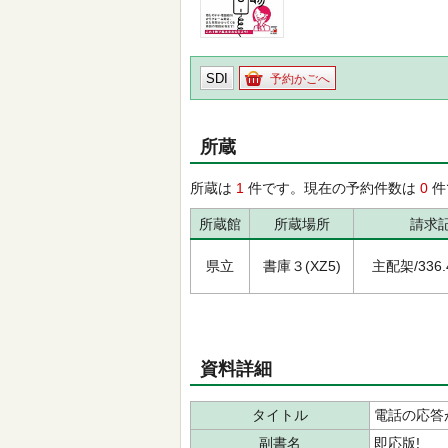
SDI
予約かごへ
所蔵
所蔵は
1
件です。現在の予約件数は
0
件
所蔵館
所蔵場所
請求
県立
書庫３(XZ5)
主配架/336.4
資料詳細
タイトル
電話の応答
副書名
即応版!