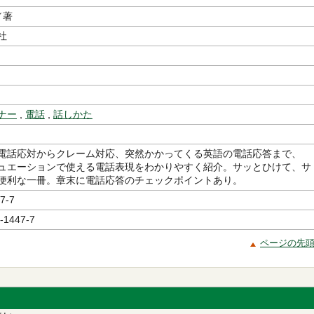
／著
社
ナー
,
電話
,
話しかた
電話応対からクレーム対応、突然かかってくる英語の電話応答まで、
ュエーションで使える電話表現をわかりやすく紹介。サッとひけて、サ
便利な一冊。章末に電話応答のチェックポイントあり。
7-7
-1447-7
ページの先