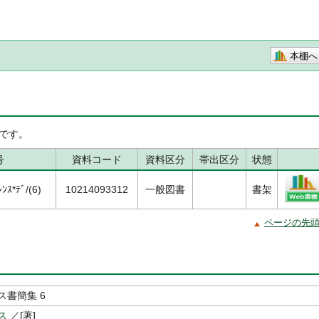
本棚へ
です。
号
資料コード
資料区分
帯出区分
状態
ｽ*ﾃﾞ/(6)
10214093312
一般図書
書架
ページの先
ンス書簡集 6
ス
／[著]