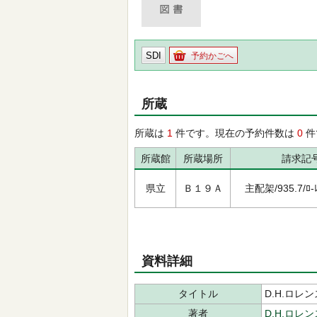
SDI
予約かごへ
所蔵
所蔵は
1
件です。現在の予約件数は
0
件
所蔵館
所蔵場所
請求記
県立
Ｂ１９Ａ
主配架/935.7/ﾛ-ﾚﾝ
資料詳細
タイトル
D.H.ロレ
著者
D.H.ロレン