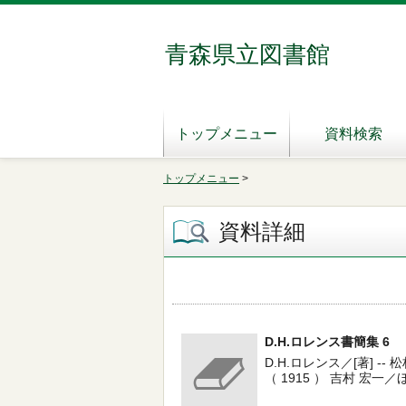
青森県立図書館
トップメニュー
資料検索
トップメニュー
>
資料詳細
D.H.ロレンス書簡集 6
D.H.ロレンス／[著] -- 松柏社 
（ 1915 ） 吉村 宏一