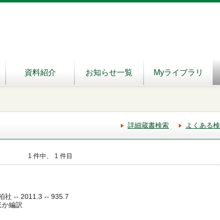
資料紹介
お知らせ一覧
Myライブラリ
詳細蔵書検索
よくある検
1 件中、 1 件目
-- 2011.3 -- 935.7
／ほか編訳