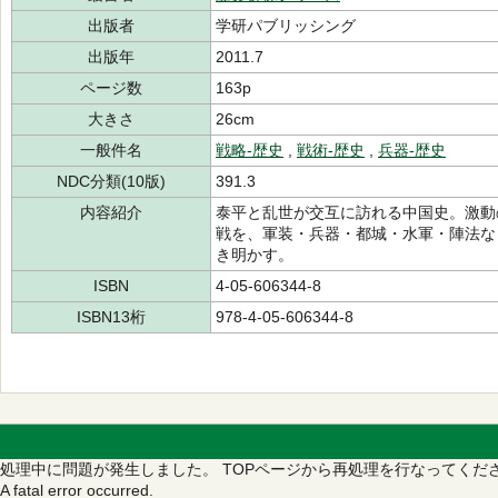
出版者
学研パブリッシング
出版年
2011.7
ページ数
163p
大きさ
26cm
一般件名
戦略-歴史
,
戦術-歴史
,
兵器-歴史
NDC分類(10版)
391.3
内容紹介
泰平と乱世が交互に訪れる中国史。激動
戦を、軍装・兵器・都城・水軍・陣法な
き明かす。
ISBN
4-05-606344-8
ISBN13桁
978-4-05-606344-8
処理中に問題が発生しました。
TOPページから再処理を行なってくだ
A fatal error occurred.