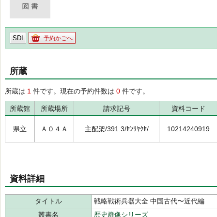
SDI
予約かごへ
所蔵
所蔵は
1
件です。現在の予約件数は
0
件です。
所蔵館
所蔵場所
請求記号
資料コード
県立
Ａ０４Ａ
主配架/391.3/ｾﾝﾘﾔｸｾ/
10214240919
資料詳細
タイトル
戦略戦術兵器大全 中国古代〜近代編
叢書名
歴史群像シリーズ