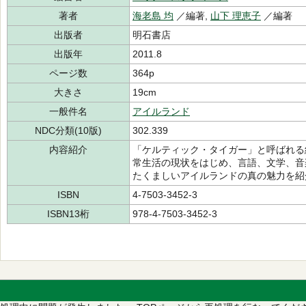
著者
海老島 均
／編著,
山下 理恵子
／編著
出版者
明石書店
出版年
2011.8
ページ数
364p
大きさ
19cm
一般件名
アイルランド
NDC分類(10版)
302.339
内容紹介
「ケルティック・タイガー」と呼ばれる
常生活の現状をはじめ、言語、文学、音
たくましいアイルランドの真の魅力を紹
ISBN
4-7503-3452-3
ISBN13桁
978-4-7503-3452-3