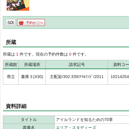
SDI
予約かごへ
所蔵
所蔵は
1
件です。現在の予約件数は
0
件です。
所蔵館
所蔵場所
請求記号
資料コ
県立
書庫３(X30)
主配架/302.339/ｱｲﾙﾗﾝﾄﾞ/2011
10214254
資料詳細
タイトル
アイルランドを知るための70章
叢書名
エリア・スタディーズ