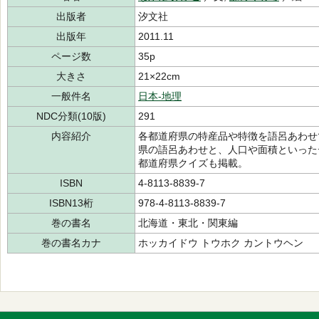
出版者
汐文社
出版年
2011.11
ページ数
35p
大きさ
21×22cm
一般件名
日本-地理
NDC分類(10版)
291
内容紹介
各都道府県の特産品や特徴を語呂あわせで
県の語呂あわせと、人口や面積といった
都道府県クイズも掲載。
ISBN
4-8113-8839-7
ISBN13桁
978-4-8113-8839-7
巻の書名
北海道・東北・関東編
巻の書名カナ
ホッカイドウ トウホク カントウヘン