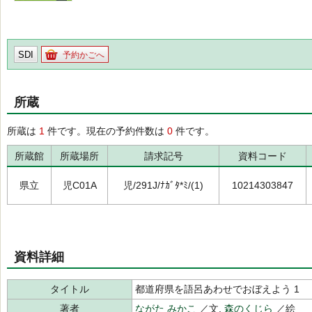
SDI
予約かごへ
所蔵
所蔵は
1
件です。現在の予約件数は
0
件です。
所蔵館
所蔵場所
請求記号
資料コード
県立
児C01A
児/291J/ﾅｶﾞﾀ*ﾐ/(1)
10214303847
資料詳細
タイトル
都道府県を語呂あわせでおぼえよう 1
著者
ながた みかこ
／文,
森のくじら
／絵