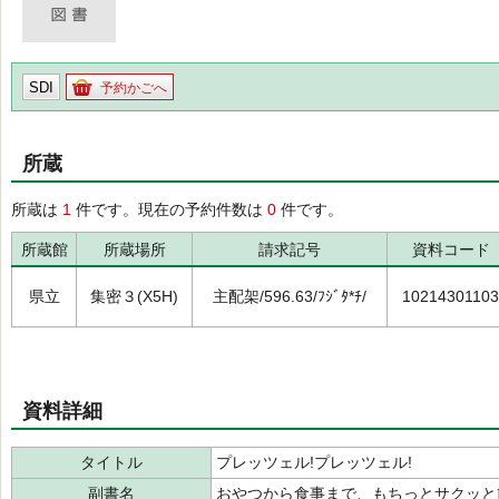
SDI
予約かごへ
所蔵
所蔵は
1
件です。現在の予約件数は
0
件です。
所蔵館
所蔵場所
請求記号
資料コード
県立
集密３(X5H)
主配架/596.63/ﾌｼﾞﾀ*ﾁ/
10214301103
資料詳細
タイトル
プレッツェル!プレッツェル!
副書名
おやつから食事まで、もちっとサクッと