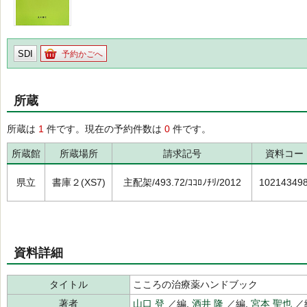
SDI
予約かごへ
所蔵
所蔵は
1
件です。現在の予約件数は
0
件です。
所蔵館
所蔵場所
請求記号
資料コー
県立
書庫２(XS7)
主配架/493.72/ｺｺﾛﾉﾁﾘ/2012
10214349
資料詳細
タイトル
こころの治療薬ハンドブック
著者
山口 登
／編,
酒井 隆
／編,
宮本 聖也
／