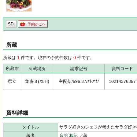
SDI
予約かごへ
所蔵
所蔵は
1
件です。現在の予約件数は
0
件です。
所蔵館
所蔵場所
請求記号
資料コード
県立
集密３(X5H)
主配架/596.37/ｵﾄﾜ*ｶ/
10214376357
資料詳細
タイトル
サラダ好きのシェフが考えたサラダ好き
著者
音羽 和紀
／著