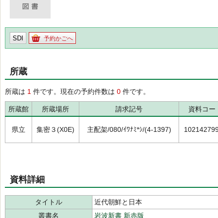
SDI
予約かごへ
所蔵
所蔵は
1
件です。現在の予約件数は
0
件です。
所蔵館
所蔵場所
請求記号
資料コー
県立
集密３(X0E)
主配架/080/ｲﾜﾅﾐ*ｼ/(4-1397)
10214279
資料詳細
タイトル
近代朝鮮と日本
叢書名
岩波新書 新赤版