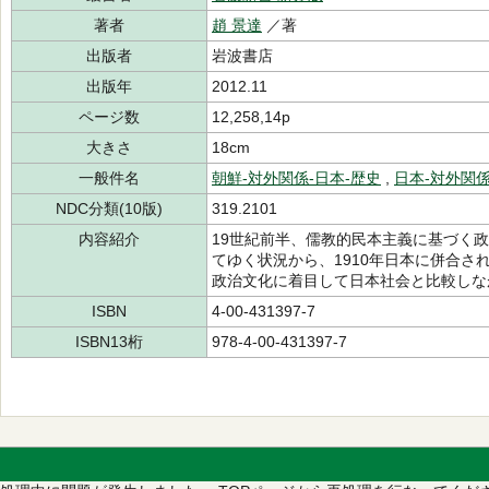
著者
趙 景達
／著
出版者
岩波書店
出版年
2012.11
ページ数
12,258,14p
大きさ
18cm
一般件名
朝鮮-対外関係-日本-歴史
,
日本-対外関係
NDC分類(10版)
319.2101
内容紹介
19世紀前半、儒教的民本主義に基づく
てゆく状況から、1910年日本に併合
政治文化に着目して日本社会と比較しな
ISBN
4-00-431397-7
ISBN13桁
978-4-00-431397-7