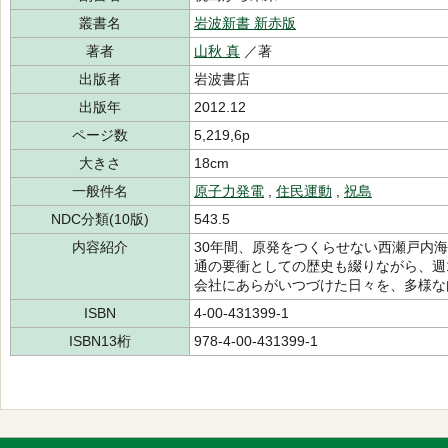
叢書名
岩波新書 新赤版
著者
山秋 真
／著
出版者
岩波書店
出版年
2012.12
ページ数
5,219,6p
大きさ
18cm
一般件名
原子力発電
,
住民運動
,
祝島
NDC分類(10版)
543.5
内容紹介
30年間、原発をつくらせない西瀬戸内
通の要衝としての歴史も綴りながら、週
会社にあらがいつづけた日々を、多様な
ISBN
4-00-431399-1
ISBN13桁
978-4-00-431399-1