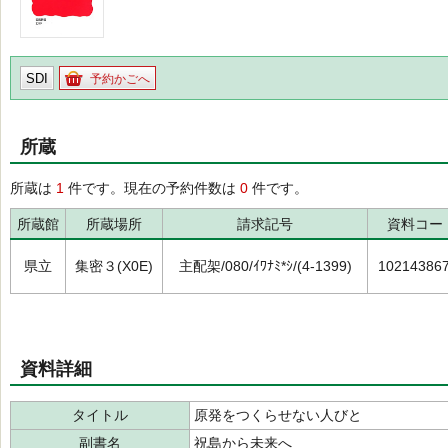
SDI
予約かごへ
所蔵
所蔵は
1
件です。現在の予約件数は
0
件です。
所蔵館
所蔵場所
請求記号
資料コー
県立
集密３(X0E)
主配架/080/ｲﾜﾅﾐ*ｼ/(4-1399)
10214386
資料詳細
タイトル
原発をつくらせない人びと
副書名
祝島から未来へ