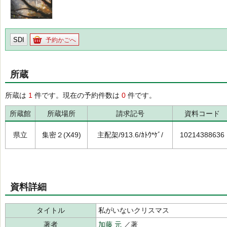
SDI
予約かごへ
所蔵
所蔵は
1
件です。現在の予約件数は
0
件です。
所蔵館
所蔵場所
請求記号
資料コード
県立
集密２(X49)
主配架/913.6/ｶﾄｳ*ｹﾞ/
10214388636
資料詳細
タイトル
私がいないクリスマス
著者
加藤 元
／著