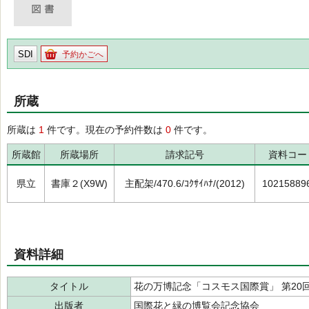
SDI
予約かごへ
所蔵
所蔵は
1
件です。現在の予約件数は
0
件です。
所蔵館
所蔵場所
請求記号
資料コー
県立
書庫２(X9W)
主配架/470.6/ｺｸｻｲﾊﾅ/(2012)
10215889
資料詳細
タイトル
花の万博記念「コスモス国際賞」 第20回(
出版者
国際花と緑の博覧会記念協会