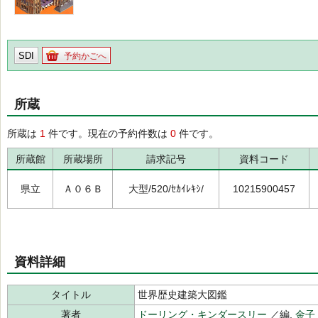
SDI
予約かごへ
所蔵
所蔵は
1
件です。現在の予約件数は
0
件です。
所蔵館
所蔵場所
請求記号
資料コード
県立
Ａ０６Ｂ
大型/520/ｾｶｲﾚｷｼ/
10215900457
資料詳細
タイトル
世界歴史建築大図鑑
著者
ドーリング・キンダースリー
／編,
金子