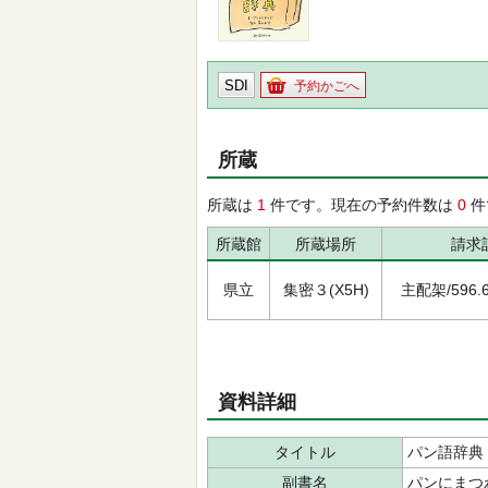
SDI
予約かごへ
所蔵
所蔵は
1
件です。現在の予約件数は
0
件
所蔵館
所蔵場所
請求
県立
集密３(X5H)
主配架/596.63
資料詳細
タイトル
パン語辞典
副書名
パンにまつ