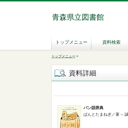
青森県立図書館
トップメニュー
資料検索
トップメニュー
>
資料詳細
パン語辞典
ぱんとたまねぎ／著 -- 誠文堂新