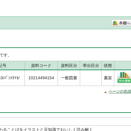
本棚へ
です。
記号
資料コード
資料区分
帯出区分
状態
/ﾊﾟﾝﾄﾀﾏﾈ/
10214494154
一般図書
書架
ページの先
わることばをイラストと豆知識でおいしく読み解く