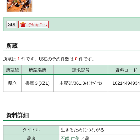
SDI
予約かごへ
所蔵
所蔵は
1
件です。現在の予約件数は
0
件です。
所蔵館
所蔵場所
請求記号
資料コード
県立
書庫３(XZL)
主配架/361.3/ｲｼﾅﾍﾞ*ﾋ/
10214494934
資料詳細
タイトル
生きるためにつながる
著者
石鍋 仁美
／著