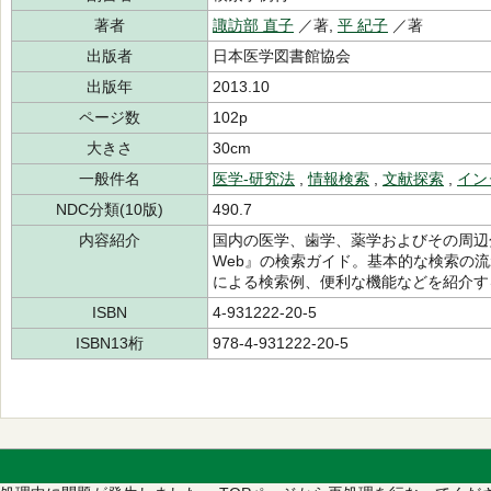
著者
諏訪部 直子
／著,
平 紀子
／著
出版者
日本医学図書館協会
出版年
2013.10
ページ数
102p
大きさ
30cm
一般件名
医学-研究法
,
情報検索
,
文献探索
,
イン
NDC分類(10版)
490.7
内容紹介
国内の医学、歯学、薬学およびその周辺
Web』の検索ガイド。基本的な検索の
による検索例、便利な機能などを紹介する。
ISBN
4-931222-20-5
ISBN13桁
978-4-931222-20-5