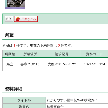
SDI
予約かごへ
所蔵
所蔵は
1
件です。現在の予約件数は
0
件です。
所蔵館
所蔵場所
請求記号
資料コード
県立
書庫２(XSB)
大型/490.7/ｽﾜﾍﾞ*ﾅ/
10214495124
資料詳細
タイトル
わかりやすい医中誌Web検索ガイド
副書名
検索事例付