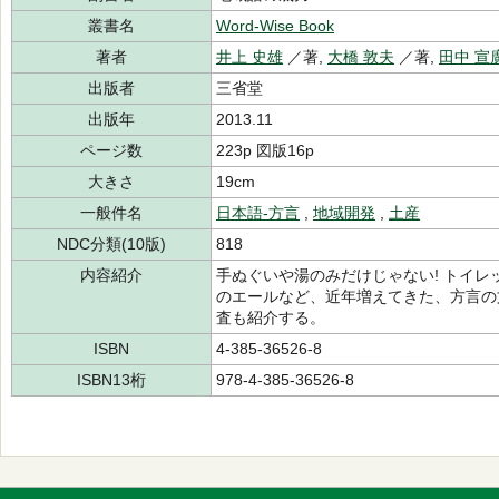
叢書名
Word‐Wise Book
著者
井上 史雄
／著,
大橋 敦夫
／著,
田中 宣
出版者
三省堂
出版年
2013.11
ページ数
223p 図版16p
大きさ
19cm
一般件名
日本語-方言
,
地域開発
,
土産
NDC分類(10版)
818
内容紹介
手ぬぐいや湯のみだけじゃない! トイ
のエールなど、近年増えてきた、方言の
査も紹介する。
ISBN
4-385-36526-8
ISBN13桁
978-4-385-36526-8