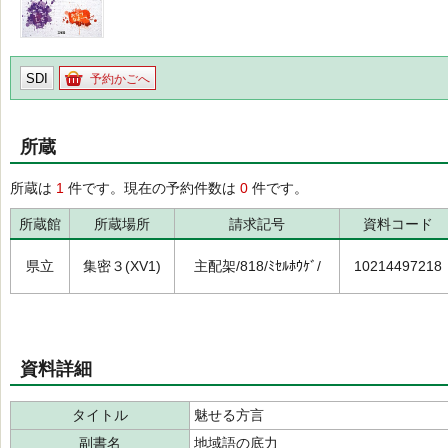
SDI
予約かごへ
所蔵
所蔵は
1
件です。現在の予約件数は
0
件です。
所蔵館
所蔵場所
請求記号
資料コード
県立
集密３(XV1)
主配架/818/ﾐｾﾙﾎｳｹﾞ/
10214497218
資料詳細
タイトル
魅せる方言
副書名
地域語の底力