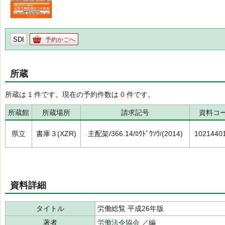
SDI
予約かごへ
所蔵
所蔵は
1
件です。現在の予約件数は
0
件です。
所蔵館
所蔵場所
請求記号
資料コ
県立
書庫３(XZR)
主配架/366.14/ﾛｳﾄﾞｳｿｳ/(2014)
1021440
資料詳細
タイトル
労働総覧 平成26年版
著者
労働法令協会
／編