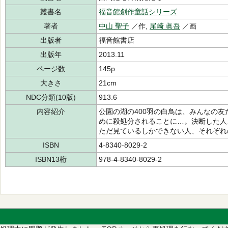
叢書名
福音館創作童話シリーズ
著者
中山 聖子
／作,
尾崎 眞吾
／画
出版者
福音館書店
出版年
2013.11
ページ数
145p
大きさ
21cm
NDC分類(10版)
913.6
内容紹介
公園の湖の400羽の白鳥は、みんなの
めに殺処分されることに…。決断した人
ただ見ているしかできない人、それぞれ
ISBN
4-8340-8029-2
ISBN13桁
978-4-8340-8029-2