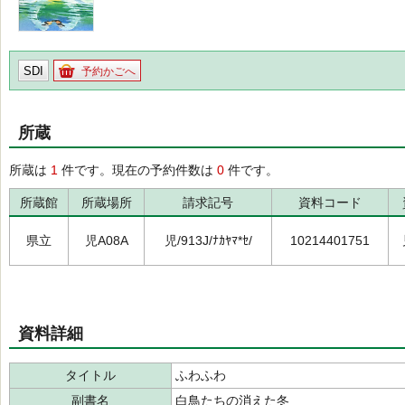
SDI
予約かごへ
所蔵
所蔵は
1
件です。現在の予約件数は
0
件です。
所蔵館
所蔵場所
請求記号
資料コード
県立
児A08A
児/913J/ﾅｶﾔﾏ*ｾ/
10214401751
資料詳細
タイトル
ふわふわ
副書名
白鳥たちの消えた冬