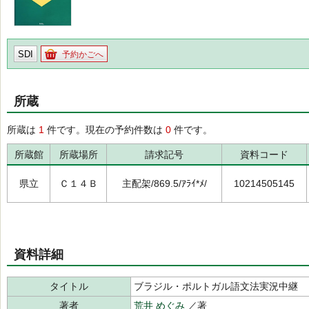
SDI
予約かごへ
所蔵
所蔵は
1
件です。現在の予約件数は
0
件です。
所蔵館
所蔵場所
請求記号
資料コード
県立
Ｃ１４Ｂ
主配架/869.5/ｱﾗｲ*ﾒ/
10214505145
資料詳細
タイトル
ブラジル・ポルトガル語文法実況中継
著者
荒井 めぐみ
／著