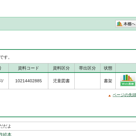
本棚へ
です。
号
資料コード
資料区分
帯出区分
状態
ﾐ/
10214402885
児童図書
書架
ページの先
だだよ
作絵本