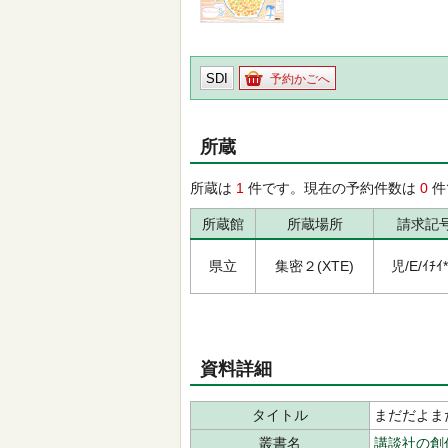
SDI
予約かごへ
所蔵
所蔵は
1
件です。現在の予約件数は
0
件
所蔵館
所蔵場所
請求記
県立
集密２(XTE)
児/E/ｲﾁｲ*
資料詳細
タイトル
まだだよま
叢書名
講談社の創