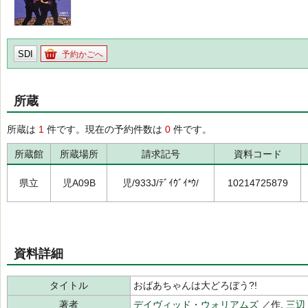
SDI
予約かごへ
所蔵
所蔵は
1
件です。現在の予約件数は
0
件です。
所蔵館
所蔵場所
請求記号
資料コード
県立
児A09B
児/933J/ﾃﾞｲｳﾞｲ*ｳ/
10214725879
資料詳細
タイトル
おばあちゃんは大どろぼう?!
著者
デイヴィッド・ウォリアムズ
／作,
三辺