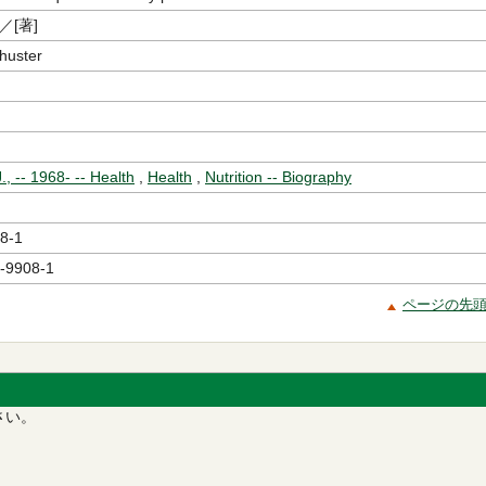
／[著]
huster
., -- 1968- -- Health
,
Health
,
Nutrition -- Biography
8-1
-9908-1
ページの先
さい。