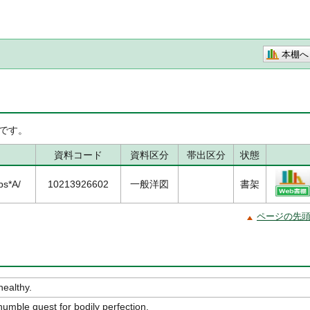
本棚へ
です。
資料コード
資料区分
帯出区分
状態
bs*A/
10213926602
一般洋図
書架
ページの先
ealthy.
umble quest for bodily perfection.