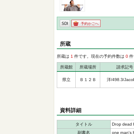
SDI
予約かごへ
所蔵
所蔵は
1
件です。現在の予約件数は
0
件
所蔵館
所蔵場所
請求記号
県立
Ｂ１２Ｂ
洋/498.3/Jaco
資料詳細
タイトル
Drop dead h
副書名
one man's h