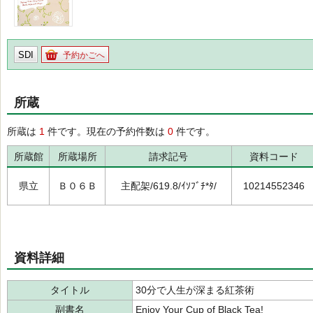
SDI
予約かごへ
所蔵
所蔵は
1
件です。現在の予約件数は
0
件です。
所蔵館
所蔵場所
請求記号
資料コード
県立
Ｂ０６Ｂ
主配架/619.8/ｲｿﾌﾞﾁ*ﾀ/
10214552346
資料詳細
タイトル
30分で人生が深まる紅茶術
副書名
Enjoy Your Cup of Black Tea!