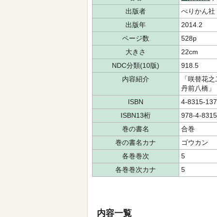
出版者
ぺりかん社
出版年
2014.2
ページ数
528p
大きさ
22cm
NDC分類(10版)
918.5
内容紹介
「咲替花之
丹前八橋」
ISBN
4-8315-137
ISBN13桁
978-4-8315
巻の書名
合巻
巻の書名カナ
ゴウカン
各巻巻次
5
各巻巻次カナ
5
内容一覧