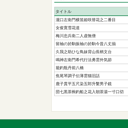
タイトル
瀧口左衛門横笛姫咲替花之二番目
女俊寛雪花道
梅川忠兵衛二人虚無僧
留袖の於駒振袖の於駒今昔八丈揃
久我之助ひな鳥妹背山長柄文台
鳴神左衛門希代行法勇雲外気節
籠釣瓶丹前八橋
焦尾琴調子伝薄雲猫旧話
鹿子貫平五尺染五郎升繫男子鏡
団七黒茶椀釣船之花入朝茶湯一寸口切