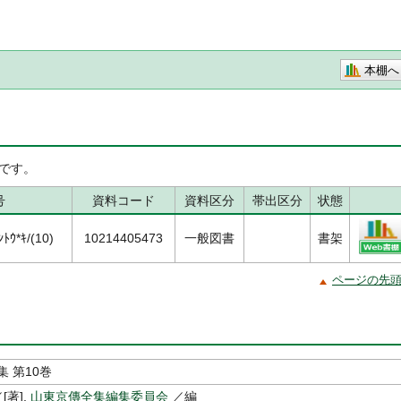
本棚へ
です。
号
資料コード
資料区分
帯出区分
状態
ﾄｳ*ｷ/(10)
10214405473
一般図書
書架
ページの先
 第10巻
[著],
山東京傳全集編集委員会
／編