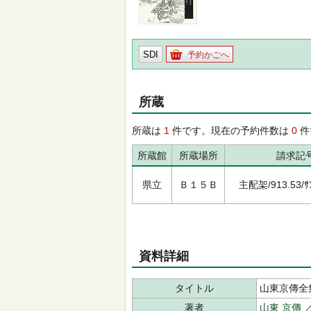
SDI
予約かごへ
所蔵
所蔵は
1
件です。現在の予約件数は
0
件
所蔵館
所蔵場所
請求記
県立
Ｂ１５Ｂ
主配架/913.53/ｻﾝ
資料詳細
タイトル
山東京傳全集
著者
山東 京傳
／