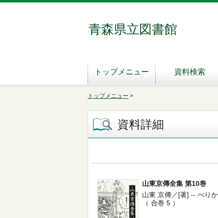
青森県立図書館
トップメニュー
資料検索
トップメニュー
>
資料詳細
山東京傳全集 第10巻
山東 京傳／[著] -- ぺりかん社 
（ 合巻 5 ）