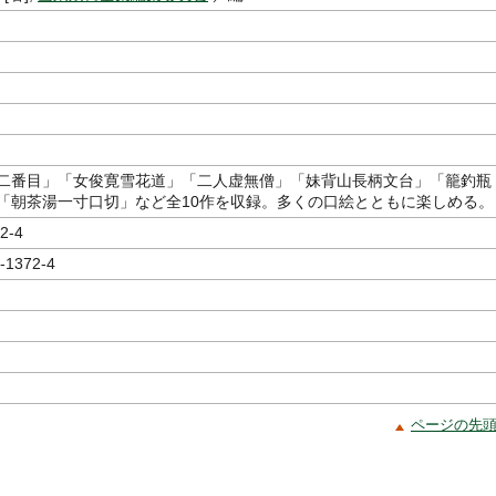
二番目」「女俊寛雪花道」「二人虚無僧」「妹背山長柄文台」「籠釣瓶
「朝茶湯一寸口切」など全10作を収録。多くの口絵とともに楽しめる。
2-4
-1372-4
ページの先