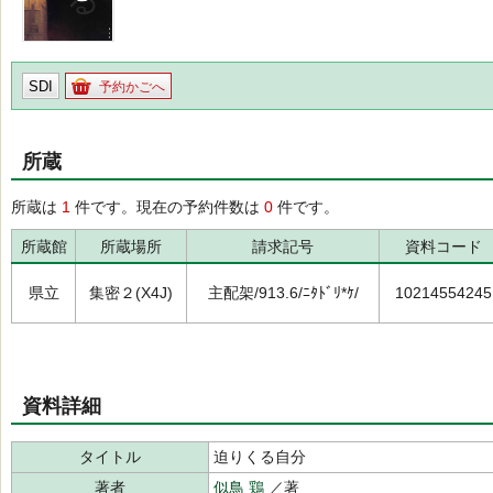
SDI
予約かごへ
所蔵
所蔵は
1
件です。現在の予約件数は
0
件です。
所蔵館
所蔵場所
請求記号
資料コード
県立
集密２(X4J)
主配架/913.6/ﾆﾀﾄﾞﾘ*ｹ/
10214554245
資料詳細
タイトル
迫りくる自分
著者
似鳥 鶏
／著