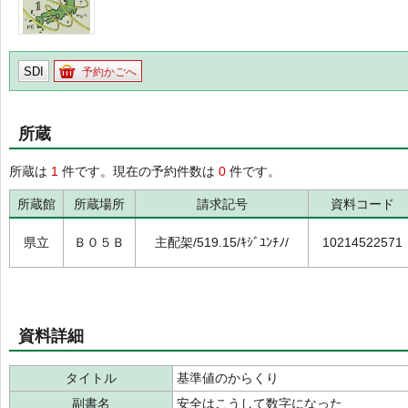
SDI
予約かごへ
所蔵
所蔵は
1
件です。現在の予約件数は
0
件です。
所蔵館
所蔵場所
請求記号
資料コード
県立
Ｂ０５Ｂ
主配架/519.15/ｷｼﾞﾕﾝﾁﾉ/
10214522571
資料詳細
タイトル
基準値のからくり
副書名
安全はこうして数字になった