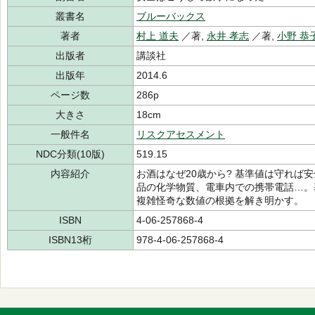
叢書名
ブルーバックス
著者
村上 道夫
／著,
永井 孝志
／著,
小野 恭
出版者
講談社
出版年
2014.6
ページ数
286p
大きさ
18cm
一般件名
リスクアセスメント
NDC分類(10版)
519.15
内容紹介
お酒はなぜ20歳から? 基準値は守れば
品の化学物質、電車内での携帯電話…。
複雑怪奇な数値の根拠を解き明かす。
ISBN
4-06-257868-4
ISBN13桁
978-4-06-257868-4