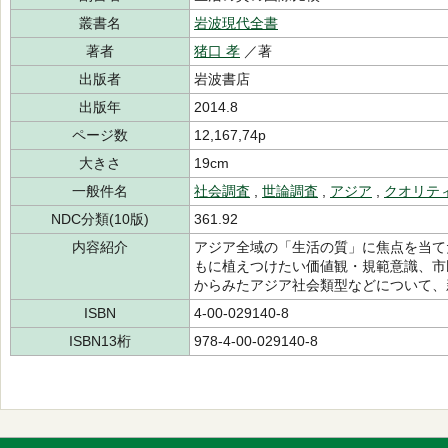
叢書名
岩波現代全書
著者
猪口 孝
／著
出版者
岩波書店
出版年
2014.8
ページ数
12,167,74p
大きさ
19cm
一般件名
社会調査
,
世論調査
,
アジア
,
クオリテ
NDC分類(10版)
361.92
内容紹介
アジア全域の「生活の質」に焦点を当て
もに植えつけたい価値観・規範意識、市
からみたアジア社会類型などについて、
ISBN
4-00-029140-8
ISBN13桁
978-4-00-029140-8