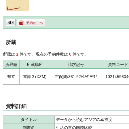
SDI
予約かごへ
所蔵
所蔵は
1
件です。現在の予約件数は
0
件です。
所蔵館
所蔵場所
請求記号
資料コード
県立
書庫３(XZM)
主配架/361.92/ｲﾉｸﾞﾁ*ﾀ/
1021459604
資料詳細
タイトル
データから読むアジアの幸福度
副書名
生活の質の国際比較