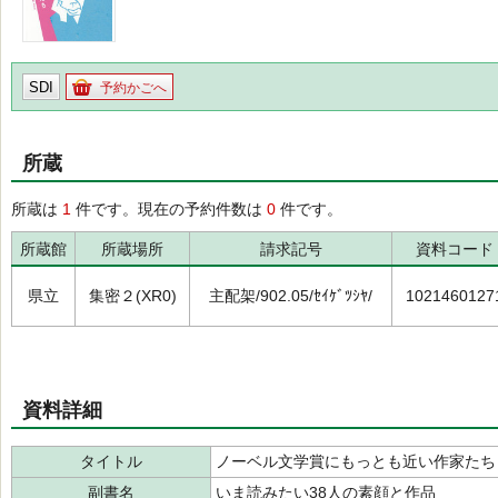
SDI
予約かごへ
所蔵
所蔵は
1
件です。現在の予約件数は
0
件です。
所蔵館
所蔵場所
請求記号
資料コード
県立
集密２(XR0)
主配架/902.05/ｾｲｹﾞﾂｼﾔ/
1021460127
資料詳細
タイトル
ノーベル文学賞にもっとも近い作家たち
副書名
いま読みたい38人の素顔と作品