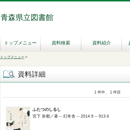
青森県立図書館
トップメニュー
資料検索
資料紹介
トップメニュー
>
資料詳細
1 件中、 1 件目
ふたつのしるし
宮下 奈都／著 -- 幻冬舎 -- 2014.9 -- 913.6