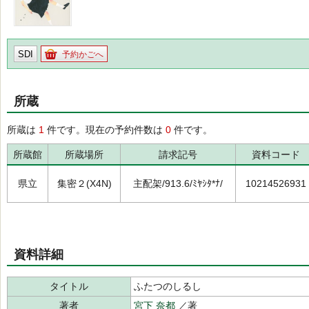
SDI
予約かごへ
所蔵
所蔵は
1
件です。現在の予約件数は
0
件です。
所蔵館
所蔵場所
請求記号
資料コード
県立
集密２(X4N)
主配架/913.6/ﾐﾔｼﾀ*ﾅ/
10214526931
資料詳細
タイトル
ふたつのしるし
著者
宮下 奈都
／著