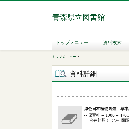
青森県立図書館
トップメニュー
資料検索
トップメニュー
>
資料詳細
原色日本植物図鑑 草本編
-- 保育社 -- 1980 -- 470.
（ 合弁花類 ） 北村 四