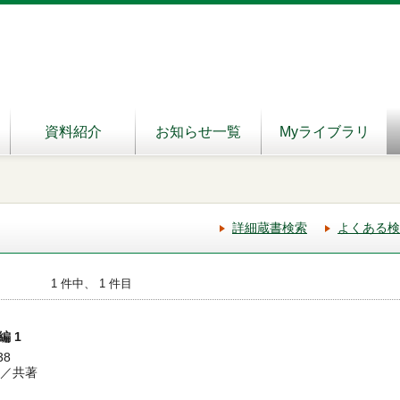
資料紹介
お知らせ一覧
Myライブラリ
詳細蔵書検索
よくある検
1 件中、 1 件目
 1
38
郎／共著