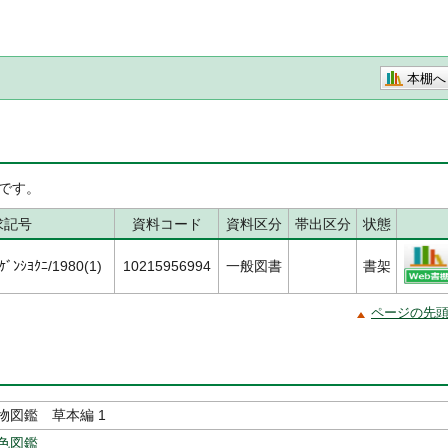
本棚へ
です。
求記号
資料コード
資料区分
帯出区分
状態
ﾞﾝｼﾖｸﾆ/1980(1)
10215956994
一般図書
書架
ページの先
物図鑑 草本編 1
色図鑑