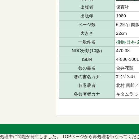
出版者
保育社
出版年
1980
ページ数
6,297p 図
大きさ
22cm
一般件名
植物-日本-
NDC分類(10版)
470.38
ISBN
4-586-3001
巻の書名
合弁花類
巻の書名カナ
ｺﾞｳﾍﾞﾝｶﾙｲ
各巻著者
北村 四郎
各巻著者カナ
キタムラ 
処理中に問題が発生しました。
TOPページから再処理を行なってくだ