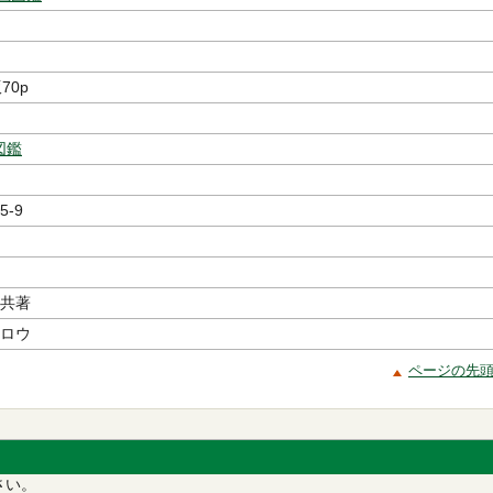
版70p
図鑑
5-9
／共著
シロウ
ページの先
さい。