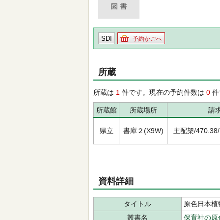
SDI
予約かごへ
所蔵
所蔵は
1
件です。現在の予約件数は
0
件
所蔵館
所蔵場所
請
県立
書庫２(X9W)
主配架/470.38/ｹ
資料詳細
タイトル
原色日本植
叢書名
保育社の原