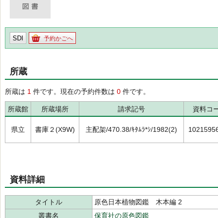
SDI
予約かごへ
所蔵
所蔵は
1
件です。現在の予約件数は
0
件です。
所蔵館
所蔵場所
請求記号
資料コ
県立
書庫２(X9W)
主配架/470.38/ｷﾀﾑﾗ*ｼ/1982(2)
1021595
資料詳細
タイトル
原色日本植物図鑑 木本編 2
叢書名
保育社の原色図鑑