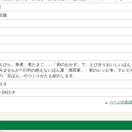
著
出版
んぴら、角煮、煮たまご…。「和のおかず」で、とびきりおいしいぱん
みませんか? 行列の絶えないぱん屋「濱田家」、初のレシピ本。テレビ
の「豆ぱん」のつくりかたも紹介します。
1-9
-3421-9
ページの先