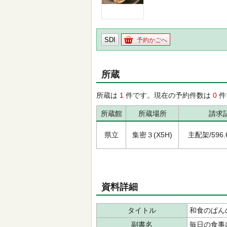
SDI
予約かごへ
所蔵
所蔵は
1
件です。現在の予約件数は
0
件
所蔵館
所蔵場所
請求
県立
集密３(X5H)
主配架/596.63
資料詳細
タイトル
和食のぱん
副書名
毎日の食事