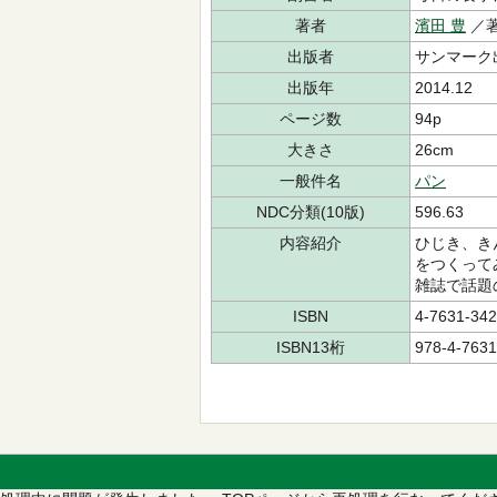
著者
濱田 豊
／
出版者
サンマーク
出版年
2014.12
ページ数
94p
大きさ
26cm
一般件名
パン
NDC分類(10版)
596.63
内容紹介
ひじき、き
をつくって
雑誌で話題
ISBN
4-7631-342
ISBN13桁
978-4-7631