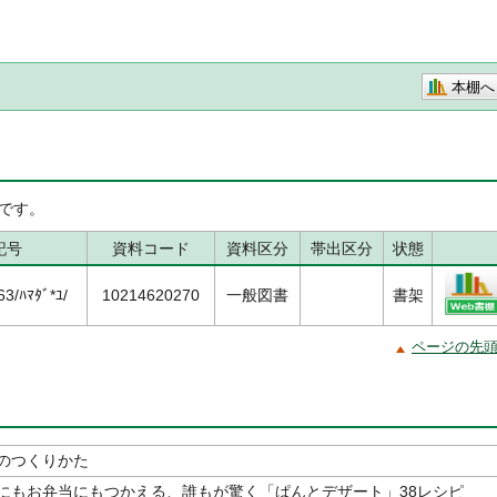
本棚へ
です。
記号
資料コード
資料区分
帯出区分
状態
/ﾊﾏﾀﾞ*ﾕ/
10214620270
一般図書
書架
ページの先
のつくりかた
にもお弁当にもつかえる、誰もが驚く「ぱんとデザート」38レシピ