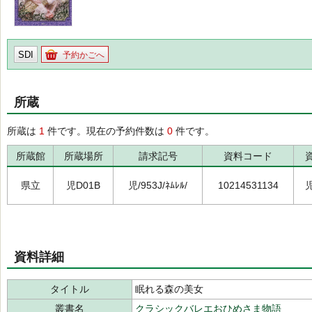
SDI
予約かごへ
所蔵
所蔵は
1
件です。現在の予約件数は
0
件です。
所蔵館
所蔵場所
請求記号
資料コード
県立
児D01B
児/953J/ﾈﾑﾚﾙ/
10214531134
資料詳細
タイトル
眠れる森の美女
叢書名
クラシックバレエおひめさま物語