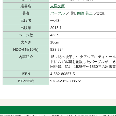
叢書名
東洋文庫
著者
バーブル
／[著],
間野 英二
／訳注
出版者
平凡社
出版年
2015.1
ページ数
433p
大きさ
18cm
NDC分類(10版)
929.574
内容紹介
15世紀の後半、中央アジアにティムー
ドにムガル朝を創設したバーブルが、そ
回想録。3は、1525年〜1530年の出来
ISBN
4-582-80857-5
ISBN13桁
978-4-582-80857-5