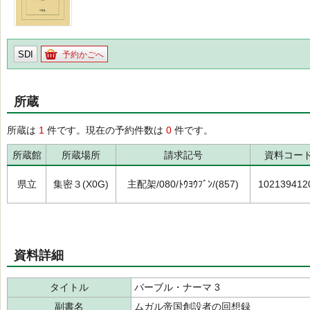
SDI
予約かごへ
所蔵
所蔵は
1
件です。現在の予約件数は
0
件です。
所蔵館
所蔵場所
請求記号
資料コー
県立
集密３(X0G)
主配架/080/ﾄｳﾖｳﾌﾞﾝ/(857)
102139412
資料詳細
タイトル
バーブル・ナーマ 3
副書名
ムガル帝国創設者の回想録