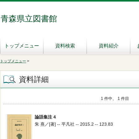
青森県立図書館
トップメニュー
資料検索
資料紹介
トップメニュー
>
資料詳細
1 件中、 1 件目
論語集注 4
朱 熹／[著] -- 平凡社 -- 2015.2 -- 123.83