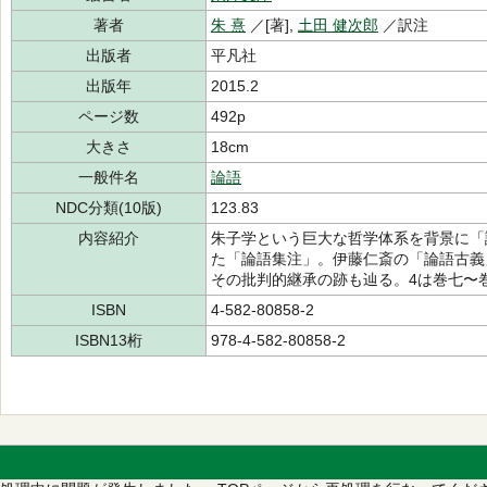
著者
朱 熹
／[著],
土田 健次郎
／訳注
出版者
平凡社
出版年
2015.2
ページ数
492p
大きさ
18cm
一般件名
論語
NDC分類(10版)
123.83
内容紹介
朱子学という巨大な哲学体系を背景に「
た「論語集注」。伊藤仁斎の「論語古義
その批判的継承の跡も辿る。4は巻七〜
ISBN
4-582-80858-2
ISBN13桁
978-4-582-80858-2