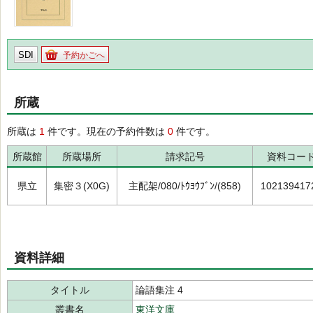
SDI
予約かごへ
所蔵
所蔵は
1
件です。現在の予約件数は
0
件です。
所蔵館
所蔵場所
請求記号
資料コー
県立
集密３(X0G)
主配架/080/ﾄｳﾖｳﾌﾞﾝ/(858)
102139417
資料詳細
タイトル
論語集注 4
叢書名
東洋文庫