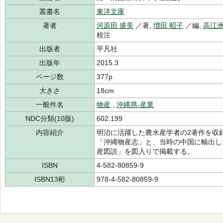
叢書名
東洋文庫
著者
河原田 盛美
／著,
増田 昭子
／編,
高江洲
校注
出版者
平凡社
出版年
2015.3
ページ数
377p
大きさ
18cm
一般件名
物産
,
沖縄県-産業
NDC分類(10版)
602.199
内容紹介
明治に活躍した農水産学者の2著作を収
「沖縄物産志」と、当時の中国に輸出し
産図説」を図入りで掲載する。
ISBN
4-582-80859-9
ISBN13桁
978-4-582-80859-9