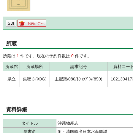
SDI
予約かごへ
所蔵
所蔵は
1
件です。現在の予約件数は
0
件です。
所蔵館
所蔵場所
請求記号
資料コー
県立
集密３(X0G)
主配架/080/ﾄｳﾖｳﾌﾞﾝ/(859)
102139417
資料詳細
タイトル
沖縄物産志
副書名
附・清国輸出日本水産図説