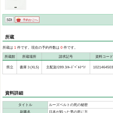
SDI
予約かごへ
所蔵
所蔵は
1
件です。現在の予約件数は
0
件です。
所蔵館
所蔵場所
請求記号
資料コード
県立
書庫３(XL5)
主配架/289.3/ﾙ-ｽﾞﾍﾞﾙﾄ*ﾌ/
102146450
資料詳細
タイトル
ルーズベルトの死の秘密
副書名
日本が戦った男の死に方