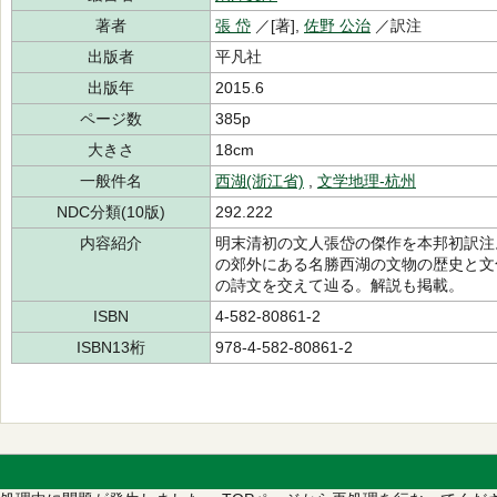
著者
張 岱
／[著],
佐野 公治
／訳注
出版者
平凡社
出版年
2015.6
ページ数
385p
大きさ
18cm
一般件名
西湖(浙江省)
,
文学地理-杭州
NDC分類(10版)
292.222
内容紹介
明末清初の文人張岱の傑作を本邦初訳注
の郊外にある名勝西湖の文物の歴史と文
の詩文を交えて辿る。解説も掲載。
ISBN
4-582-80861-2
ISBN13桁
978-4-582-80861-2