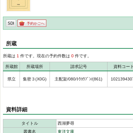
SDI
予約かごへ
所蔵
所蔵は
1
件です。現在の予約件数は
0
件です。
所蔵館
所蔵場所
請求記号
資料コー
県立
集密３(X0G)
主配架/080/ﾄｳﾖｳﾌﾞﾝ/(861)
102139430
資料詳細
タイトル
西湖夢尋
叢書名
東洋文庫