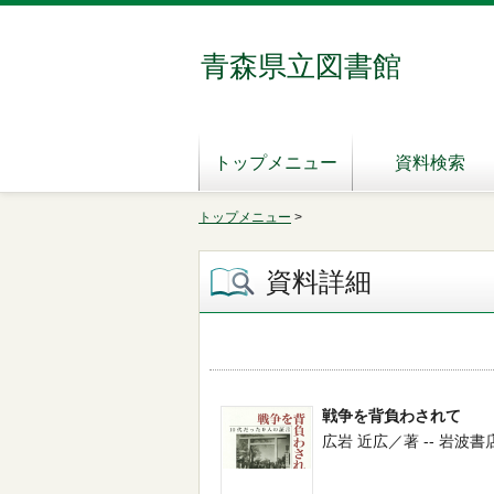
青森県立図書館
トップメニュー
資料検索
トップメニュー
>
資料詳細
戦争を背負わされて
広岩 近広／著 -- 岩波書店 -- 