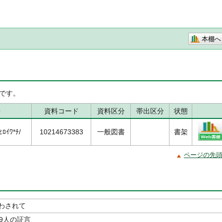
本棚へ
です。
号
資料コード
資料区分
帯出区分
状態
ﾛｲﾜ*ﾁ/
10214673383
一般図書
書架
ページの先
わされて
た9人の証言