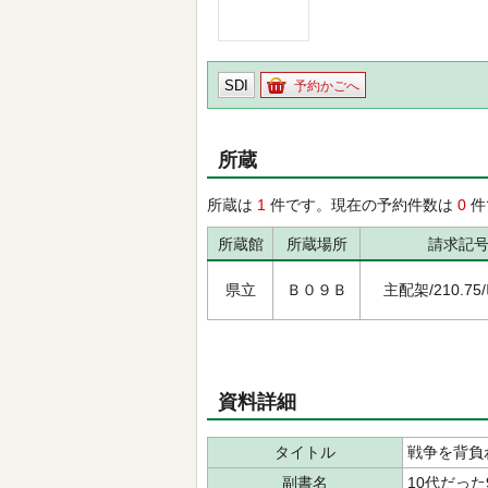
SDI
予約かごへ
所蔵
所蔵は
1
件です。現在の予約件数は
0
件
所蔵館
所蔵場所
請求記
県立
Ｂ０９Ｂ
主配架/210.75/ﾋ
資料詳細
タイトル
戦争を背負
副書名
10代だっ