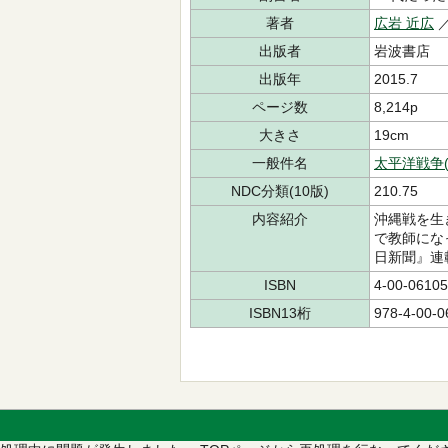
著者
広岩 近広
出版者
岩波書店
出版年
2015.7
ページ数
8,214p
大きさ
19cm
一般件名
太平洋戦争(1
NDC分類(10版)
210.75
内容紹介
沖縄戦を生
で教師にな
日新聞』連
ISBN
4-00-06105
ISBN13桁
978-4-00-0