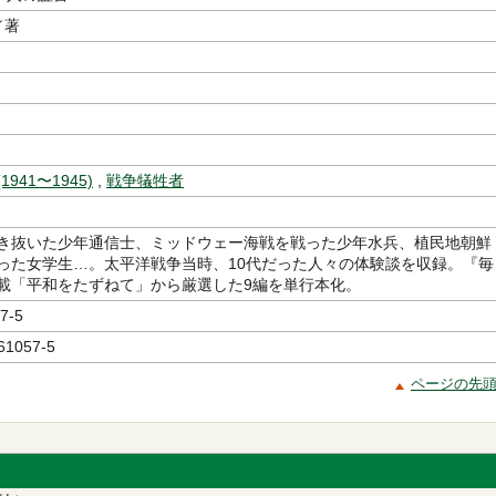
／著
941〜1945)
,
戦争犠牲者
き抜いた少年通信士、ミッドウェー海戦を戦った少年水兵、植民地朝鮮
った女学生…。太平洋戦争当時、10代だった人々の体験談を収録。『毎
載「平和をたずねて」から厳選した9編を単行本化。
7-5
61057-5
ページの先